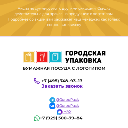
Акция не суммируется с другими скидками. Скидка
действительна для прайса на продукцию с логотипом.
Подробнее об акции вам расскажет наш менеджер как только
вы оставите заявку
+7 (495) 748‒93‒17
Заказать звонок
@GorodPack
@GorodPack
MAX
+7 (929) 500‒79‒84