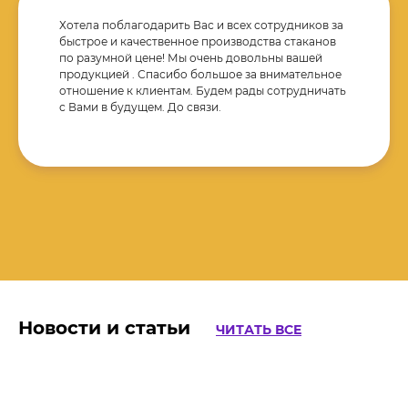
Хотела поблагодарить Вас и всех сотрудников за
быстрое и качественное производства стаканов
по разумной цене! Мы очень довольны вашей
Бумажные крафт пакеты
продукцией . Спасибо большое за внимательное
отношение к клиентам. Будем рады сотрудничать
Вы можете приобрести у нас пакеты с прямоугольным дном, с
с Вами в будущем. До связи.
V-образным дном, с ручками и без ручек, уголки из
жиростойкой бумаги. Материалы: бурый и белый крафт. Мы
предлагаем пакеты с вашим дизайном, а также без рисунка.
Новости и статьи
ЧИТАТЬ ВСЕ
Бумажные тарелки и салатники