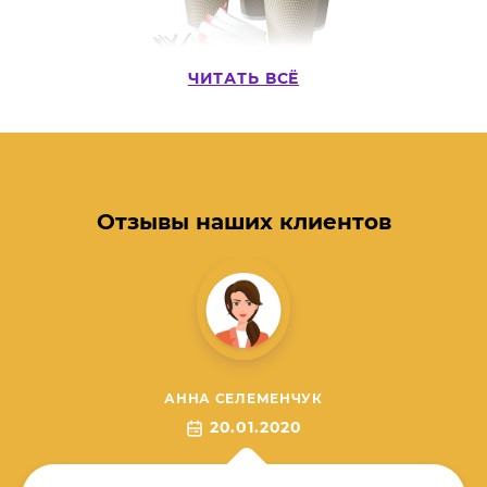
ЧИТАТЬ ВСЁ
Одноразовые бумажные стаканчики
Мы предлагаем бумажные стаканчики с вашим дизайном, с
нашим серийным рисунком, а также без рисунка. Виды
стаканов: однослойные, двухслойные, крафт, из
Отзывы наших клиентов
биоразлагаемого картона. Наносим рисунок любой сложности
по всей поверхности стакана методом офсетной и
флексопечати пищевыми красками. Бумажные стаканы могут
иметь спецотделку: печать бронзой и серебром, покрытие софт-
тач лаком, конгревное тиснение, вырубка, перфорация.
АННА СЕЛЕМЕНЧУК
20.01.2020