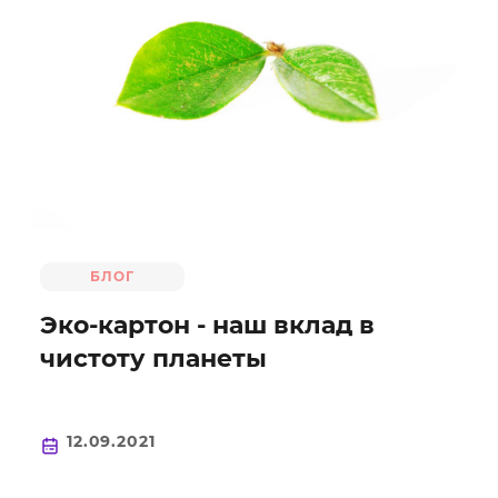
Мы производим тарелки круглой и квадратной формы, с
ламинацией и без ламинации. С вашим дизайном и с нашим
стандартным, и также без дизайна. Также предлагаем
контейнеры для салатов и снэков. Материал: мелованный
картон с белым и с серым оборотом.
БЛОГ
Эко-картон - наш вклад в
чистоту планеты
12.09.2021
Коробки для выпечки, еды на вынос