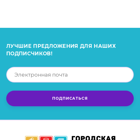
Для упаковки вашей выпечки, роллов и любой еды на вынос мы
предлагаем картонные коробки различной конфигурации.
Коробки производятся под заказ с любым вашим дизайном.
ЛУЧШИЕ ПРЕДЛОЖЕНИЯ ДЛЯ НАШИХ
ПОДПИСЧИКОВ!
ПОДПИСАТЬСЯ
Разработка дизайна
Если у вас еще нет дизайна, мы с удовольствием вам поможем!