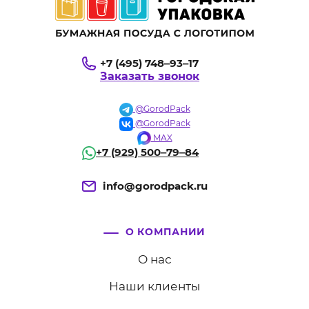
Опытные дизайнеры в области пищевой упаковки создадут
дизайн под любую вашу концепцию, который выделит ваш
бренд среди прочих и повысит узнаваемость вашей компании!
+7 (495) 748‒93‒17
Заказать звонок
@GorodPack
@GorodPack
MAX
+7 (929) 500‒79‒84
info@gorodpack.ru
О КОМПАНИИ
О нас
Наши клиенты