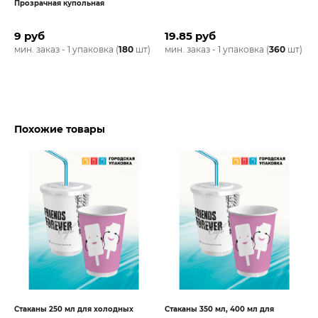
Прозрачная купольная
9 руб
19.85 руб
)
мин. заказ - 1 упаковка (
180
шт)
мин. заказ - 1 упаковка (
360
шт)
Похожие товары
Стаканы 250 мл для холодных
Стаканы 350 мл, 400 мл для